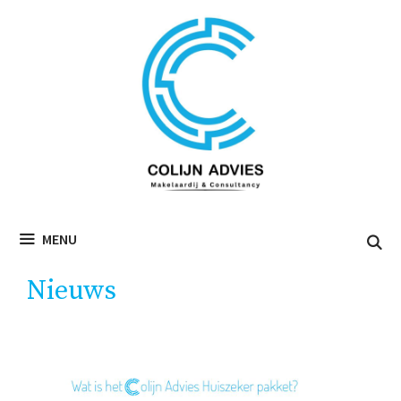
Ga
naar
de
inhoud
MENU
Nieuws