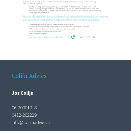
Colijn Advies
Jos Colijn
06-20001018
0412-202229
info@colijnadvies.nl